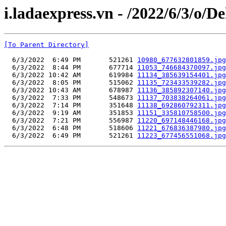
i.ladaexpress.vn - /2022/6/3/o/De
[To Parent Directory]
  6/3/2022  6:49 PM       521261 
10980_677632801859.jpg
  6/3/2022  8:44 PM       677714 
11053_746684370097.jpg
  6/3/2022 10:42 AM       619984 
11134_385639154401.jpg
  6/3/2022  8:05 PM       515062 
11135_723433539282.jpg
  6/3/2022 10:43 AM       678987 
11136_385892307140.jpg
  6/3/2022  7:33 PM       548673 
11137_703838264061.jpg
  6/3/2022  7:14 PM       351648 
11138_692860792311.jpg
  6/3/2022  9:19 AM       351853 
11151_335810758500.jpg
  6/3/2022  7:21 PM       556987 
11220_697148446168.jpg
  6/3/2022  6:48 PM       518606 
11221_676836387980.jpg
  6/3/2022  6:49 PM       521261 
11223_677456551068.jpg