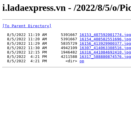
i.ladaexpress.vn - /2022/8/5/o/P
[To Parent Directory]
  8/5/2022 11:19 AM      5391667 
16153_407592001774.jpg
  8/5/2022 11:20 AM      5391667 
16154_408582551696.jpg
  8/5/2022 11:29 AM      5835729 
16156_413929900377.jpg
  8/5/2022 11:30 AM      4942109 
16307_414063308516.jpg
  8/5/2022 12:15 PM      1946482 
16316_441084692410.jpg
  8/5/2022  4:21 PM      4211588 
16317_588880874576.jpg
  8/5/2022  4:21 PM        <dir> 
op